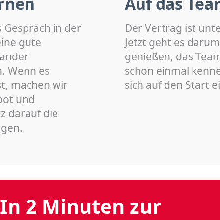
rnen
Auf das Tea
s Gespräch in der
Der Vertrag ist unt
eine gute
Jetzt geht es darum
nander
genießen, das Team 
n. Wenn es
schon einmal kenn
st, machen wir
sich auf den Start 
bot und
z darauf die
agen.
In 2 Minuten zur