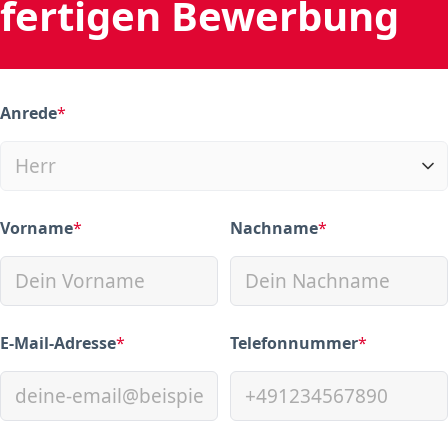
fertigen Bewerbung
Anrede
*
(required)
Vorname
*
Nachname
*
(required)
(required)
E-Mail-Adresse
*
Telefonnummer
*
(required)
(required)