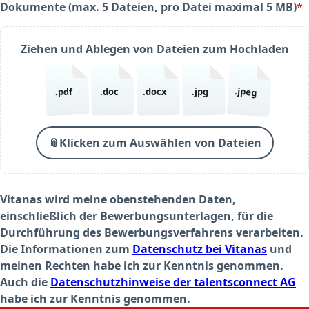
Dokumente (max. 5 Dateien, pro Datei maximal 5 MB)
*
(required)
Ziehen und Ablegen von Dateien zum Hochladen
.jpeg
.pdf
.doc
.docx
.jpg
📎
Klicken zum Auswählen von Dateien
Vitanas wird meine obenstehenden Daten,
einschließlich der Bewerbungsunterlagen, für die
Durchführung des Bewerbungsverfahrens verarbeiten.
Die Informationen zum
Datenschutz bei Vitanas
und
meinen Rechten habe ich zur Kenntnis genommen.
Auch die
Datenschutzhinweise der talentsconnect AG
habe ich zur Kenntnis genommen.