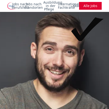
Ausbildung
Jobs nach
Jobs nach
Internationale
in der
Akademie
Alle Jobs
Berufsfeld
Standorten
Fachkräfte
Pflege