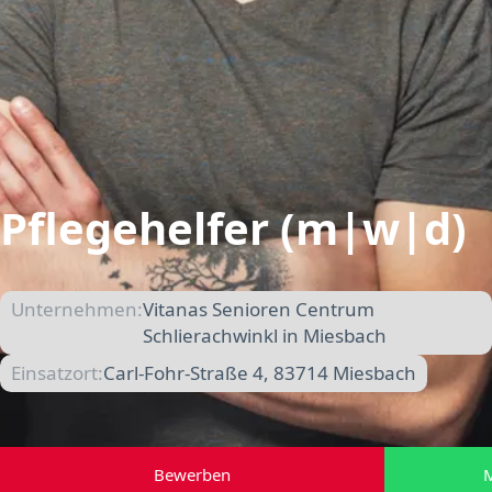
Pflegehelfer (m|w|d)
Unternehmen:
Vitanas Senioren Centrum
Schlierachwinkl in Miesbach
Einsatzort:
Carl-Fohr-Straße 4, 83714 Miesbach
Bewerben
M