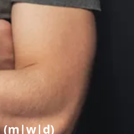
n (m|w|d)