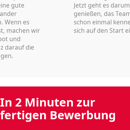
eine gute
Jetzt geht es darum
nander
genießen, das Team 
n. Wenn es
schon einmal kenn
st, machen wir
sich auf den Start 
bot und
z darauf die
agen.
In 2 Minuten zur
fertigen Bewerbung