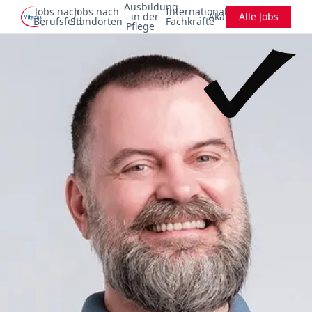
Ausbildung
Jobs nach
Jobs nach
Internationale
in der
Akademie
Alle Jobs
Berufsfeld
Standorten
Fachkräfte
Pflege