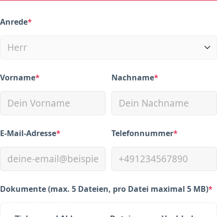
Anrede
*
(required)
Vorname
*
Nachname
*
(required)
(required)
E-Mail-Adresse
*
Telefonnummer
*
(required)
(required)
Dokumente (max. 5 Dateien, pro Datei maximal 5 MB)
*
(required)