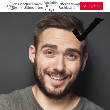
Ausbildung
Jobs nach
Jobs nach
Internationale
in der
Akademie
Alle Jobs
Berufsfeld
Standorten
Fachkräfte
Pflege