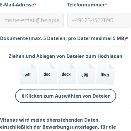
E-Mail-Adresse
*
Telefonnummer
*
(required)
(required)
Dokumente (max. 5 Dateien, pro Datei maximal 5 MB)
*
(required)
Ziehen und Ablegen von Dateien zum Hochladen
.jpeg
.pdf
.doc
.docx
.jpg
📎
Klicken zum Auswählen von Dateien
Vitanas wird meine obenstehenden Daten,
einschließlich der Bewerbungsunterlagen, für die