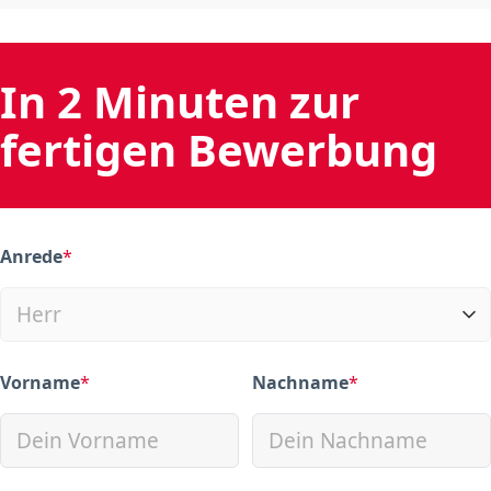
In 2 Minuten zur
fertigen Bewerbung
Anrede
*
(required)
Vorname
*
Nachname
*
(required)
(required)