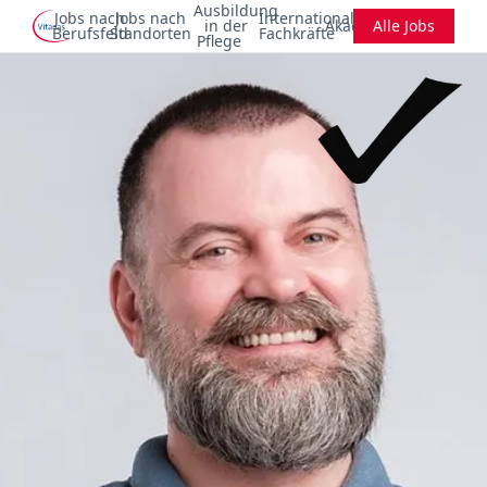
Ausbildung
Jobs nach
Jobs nach
Internationale
in der
Akademie
Alle Jobs
Berufsfeld
Standorten
Fachkräfte
Pflege