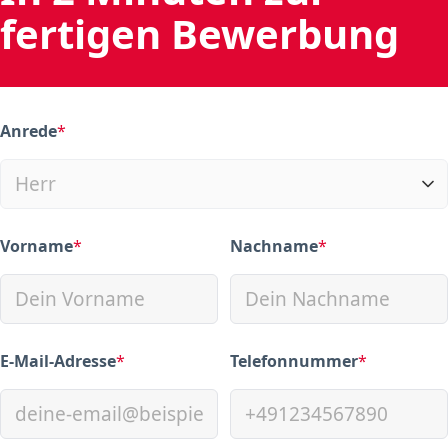
fertigen Bewerbung
Anrede
*
(required)
Vorname
*
Nachname
*
(required)
(required)
E-Mail-Adresse
*
Telefonnummer
*
(required)
(required)