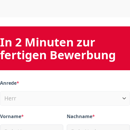
In 2 Minuten zur
fertigen Bewerbung
Anrede
*
(required)
Vorname
*
Nachname
*
(required)
(required)