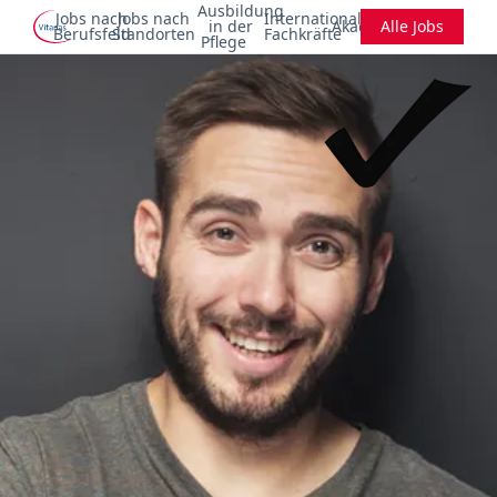
Ausbildung
Jobs nach
Jobs nach
Internationale
in der
Akademie
Alle Jobs
Berufsfeld
Standorten
Fachkräfte
Pflege