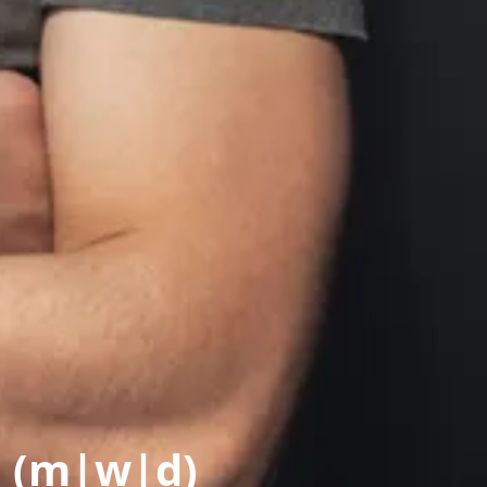
n (m|w|d)