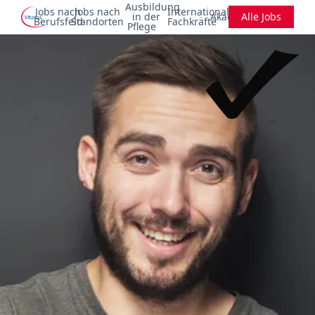
Ausbildung
Jobs nach
Jobs nach
Internationale
in der
Akademie
Alle Jobs
Berufsfeld
Standorten
Fachkräfte
Pflege