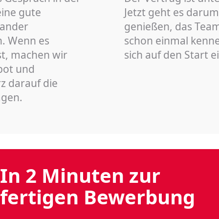
eine gute
Jetzt geht es darum
nander
genießen, das Team 
n. Wenn es
schon einmal kenn
st, machen wir
sich auf den Start 
bot und
z darauf die
agen.
In 2 Minuten zur
fertigen Bewerbung