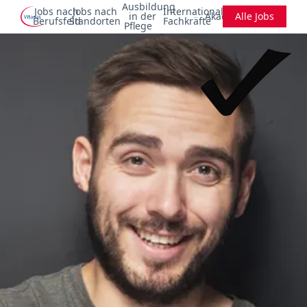
Ausbildung
Jobs nach
Jobs nach
Internationale
in der
Akademie
Alle Jobs
Berufsfeld
Standorten
Fachkräfte
Pflege