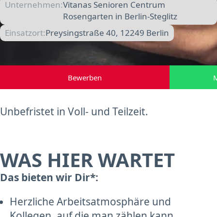
Unternehmen:
Vitanas Senioren Centrum
Rosengarten in Berlin-Steglitz
Einsatzort:
Preysingstraße 40, 12249 Berlin
Bewerben
M
Unbefristet in Voll- und Teilzeit.
WAS HIER WARTET
Das bieten wir Dir*:
Herzliche Arbeitsatmosphäre und
Kollegen, auf die man zählen kann