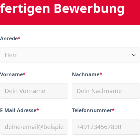
fertigen Bewerbung
Anrede
*
(required)
Vorname
*
Nachname
*
(required)
(required)
E-Mail-Adresse
*
Telefonnummer
*
(required)
(required)