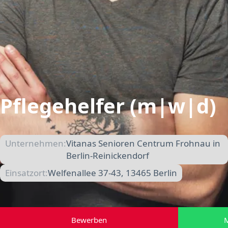
Pflegehelfer (m|w|d)
Unternehmen:
Vitanas Senioren Centrum Frohnau in
Berlin-Reinickendorf
Einsatzort:
Welfenallee 37-43, 13465 Berlin
Bewerben
M