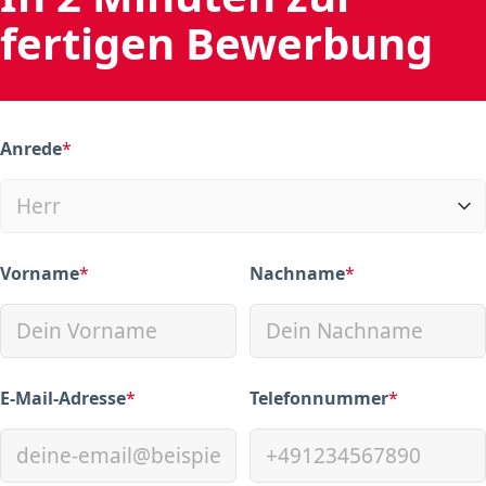
fertigen Bewerbung
Anrede
*
(required)
Vorname
*
Nachname
*
(required)
(required)
E-Mail-Adresse
*
Telefonnummer
*
(required)
(required)