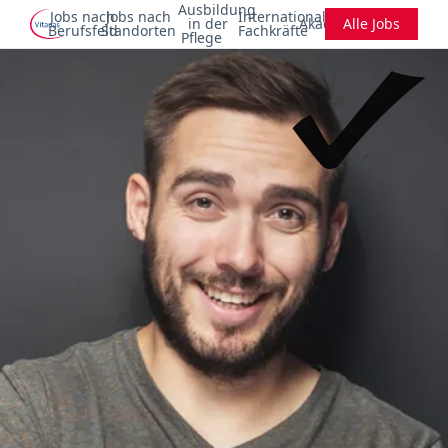
Ausbildung
Jobs nach
Jobs nach
Internationale
in der
Akademie
Alle Jobs
Berufsfeld
Standorten
Fachkräfte
Pflege