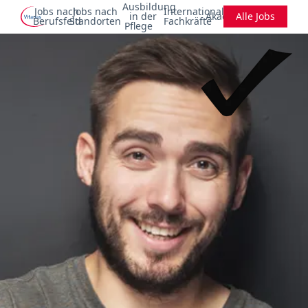
Ausbildung
Jobs nach
Jobs nach
Internationale
in der
Akademie
Alle Jobs
Berufsfeld
Standorten
Fachkräfte
Pflege