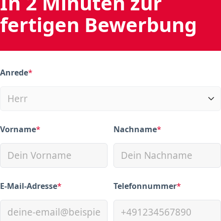
In 2 Minuten zur
fertigen Bewerbung
Anrede
*
(required)
Vorname
*
Nachname
*
(required)
(required)
E-Mail-Adresse
*
Telefonnummer
*
(required)
(required)