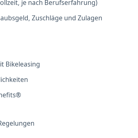
llzeit, je nach Berufserfahrung)
laubsgeld, Zuschläge und Zulagen
t Bikeleasing
lichkeiten
nefits®
 Regelungen