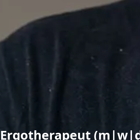
Ergotherapeut (m|w|d