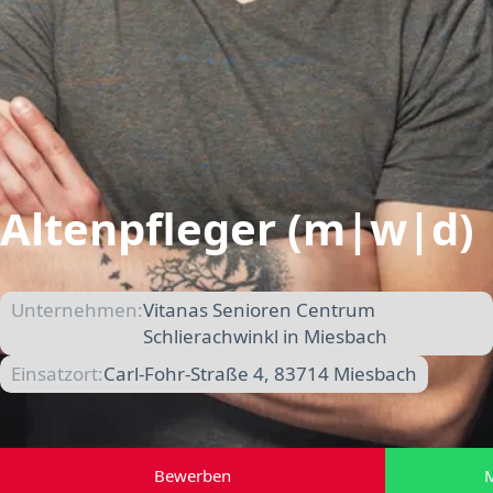
Altenpfleger (m|w|d)
Unternehmen:
Vitanas Senioren Centrum
Schlierachwinkl in Miesbach
Einsatzort:
Carl-Fohr-Straße 4, 83714 Miesbach
Bewerben
M