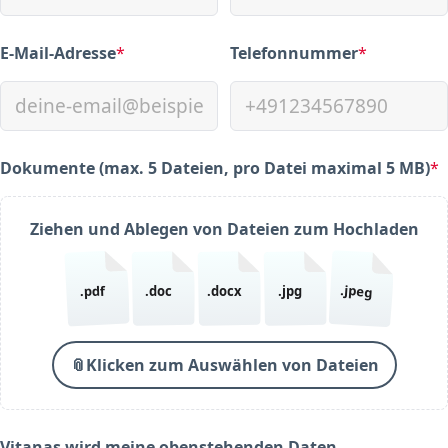
E-Mail-Adresse
*
Telefonnummer
*
(required)
(required)
Dokumente (max. 5 Dateien, pro Datei maximal 5 MB)
*
(required)
Ziehen und Ablegen von Dateien zum Hochladen
.jpeg
.pdf
.doc
.docx
.jpg
📎
Klicken zum Auswählen von Dateien
Vitanas wird meine obenstehenden Daten,