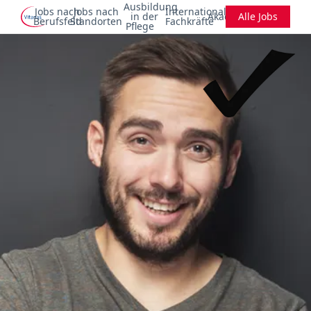
Ausbildung
Jobs nach
Jobs nach
Internationale
in der
Akademie
Alle Jobs
Berufsfeld
Standorten
Fachkräfte
Pflege