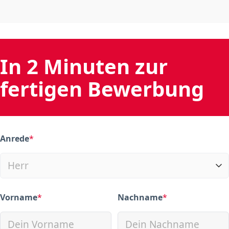
In 2 Minuten zur
fertigen Bewerbung
Anrede
*
(required)
Vorname
*
Nachname
*
(required)
(required)