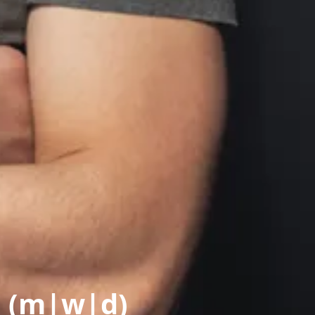
n (m|w|d)