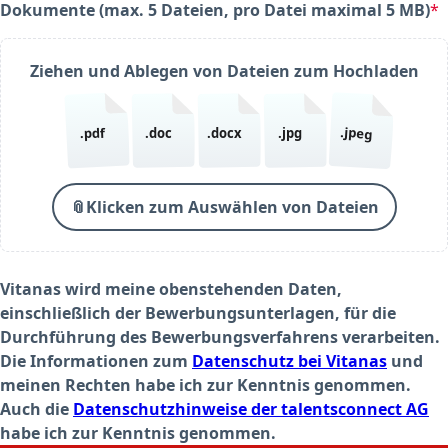
Dokumente (max. 5 Dateien, pro Datei maximal 5 MB)
*
(required)
Ziehen und Ablegen von Dateien zum Hochladen
.jpeg
.pdf
.doc
.docx
.jpg
📎
Klicken zum Auswählen von Dateien
Vitanas wird meine obenstehenden Daten,
einschließlich der Bewerbungsunterlagen, für die
Durchführung des Bewerbungsverfahrens verarbeiten.
Die Informationen zum
Datenschutz bei Vitanas
und
meinen Rechten habe ich zur Kenntnis genommen.
Auch die
Datenschutzhinweise der talentsconnect AG
habe ich zur Kenntnis genommen.