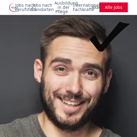
Ausbildung
Jobs nach
Jobs nach
Internationale
in der
Akademie
Alle Jobs
Berufsfeld
Standorten
Fachkräfte
Pflege