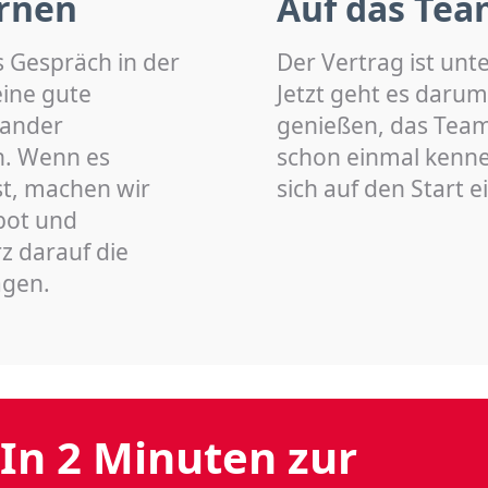
rnen
Auf das Tea
s Gespräch in der
Der Vertrag ist unt
eine gute
Jetzt geht es darum
nander
genießen, das Team 
n. Wenn es
schon einmal kenn
st, machen wir
sich auf den Start 
bot und
z darauf die
agen.
In 2 Minuten zur