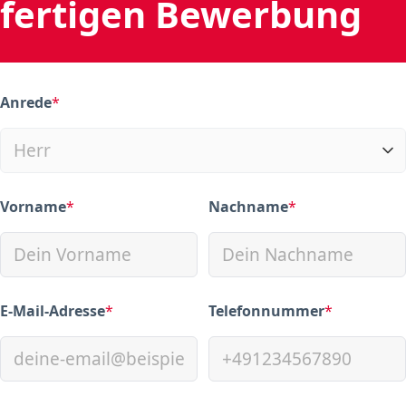
fertigen Bewerbung
Anrede
*
(required)
Vorname
*
Nachname
*
(required)
(required)
E-Mail-Adresse
*
Telefonnummer
*
(required)
(required)