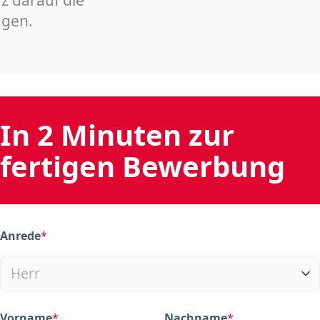
agen.
In 2 Minuten zur
fertigen Bewerbung
Anrede
*
(required)
Vorname
*
Nachname
*