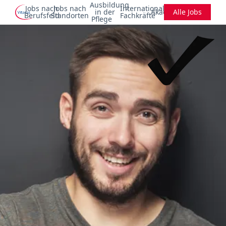
Ausbildung
Jobs nach
Jobs nach
Internationale
in der
Akademie
Alle Jobs
Berufsfeld
Standorten
Fachkräfte
Pflege