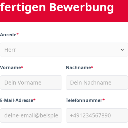
fertigen Bewerbung
Anrede
*
(required)
Vorname
*
Nachname
*
(required)
(required)
E-Mail-Adresse
*
Telefonnummer
*
(required)
(required)