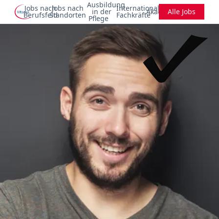
Ausbildung
Jobs nach
Jobs nach
Internationale
in der
Akademie
Alle Jobs
Berufsfeld
Standorten
Fachkräfte
Pflege