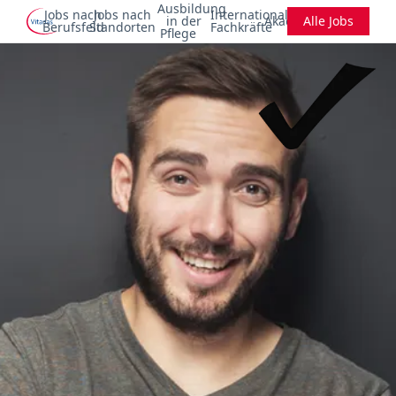
Ausbildung
Jobs nach
Jobs nach
Internationale
in der
Akademie
Alle Jobs
Berufsfeld
Standorten
Fachkräfte
Pflege