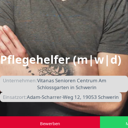
Pflegehelfer (m|w|d)
Unternehmen:
Vitanas Senioren Centrum Am
Schlossgarten in Schwerin
Einsatzort:
Adam-Scharrer-Weg 12, 19053 Schwerin
Bewerben
M