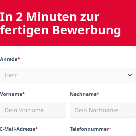
In 2 Minuten zur
fertigen Bewerbung
Anrede
*
(required)
Vorname
*
Nachname
*
(required)
(required)
E-Mail-Adresse
*
Telefonnummer
*
(required)
(required)