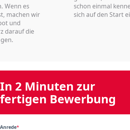
n. Wenn es
schon einmal kenn
st, machen wir
sich auf den Start 
bot und
z darauf die
agen.
In 2 Minuten zur
fertigen Bewerbung
Anrede
*