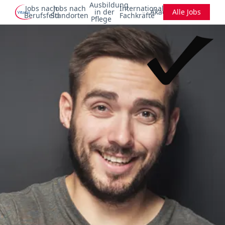
Ausbildung
Jobs nach
Jobs nach
Internationale
in der
Akademie
Alle Jobs
Berufsfeld
Standorten
Fachkräfte
Pflege