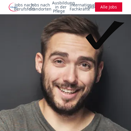
Ausbildung
Jobs nach
Jobs nach
Internationale
in der
Akademie
Alle Jobs
Berufsfeld
Standorten
Fachkräfte
Pflege