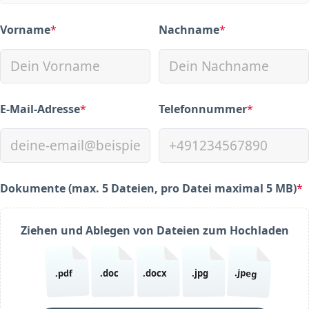
Vorname
*
Nachname
*
(required)
(required)
E-Mail-Adresse
*
Telefonnummer
*
(required)
(required)
Dokumente (max. 5 Dateien, pro Datei maximal 5 MB)
*
(required)
Ziehen und Ablegen von Dateien zum Hochladen
.jpeg
.pdf
.doc
.docx
.jpg