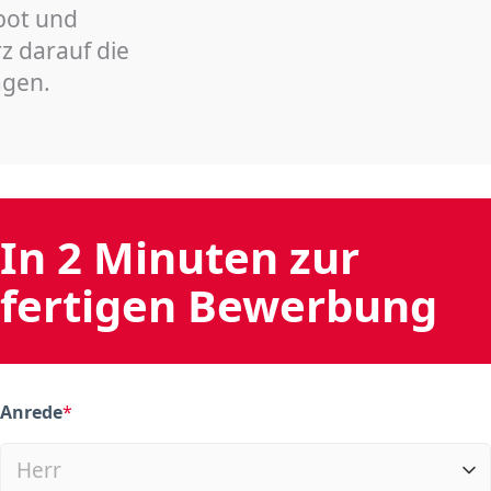
bot und
z darauf die
agen.
In 2 Minuten zur
fertigen Bewerbung
Anrede
*
(required)