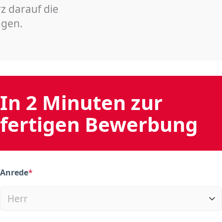
z darauf die
agen.
In 2 Minuten zur
fertigen Bewerbung
Anrede
*
(required)