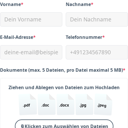
Vorname
*
Nachname
*
(required)
(required)
E-Mail-Adresse
*
Telefonnummer
*
(required)
(required)
Dokumente (max. 5 Dateien, pro Datei maximal 5 MB)
*
(required)
Ziehen und Ablegen von Dateien zum Hochladen
.jpeg
.pdf
.doc
.docx
.jpg
📎
Klicken zum Auswählen von Dateien