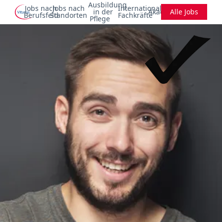
Ausbildung
Jobs nach
Jobs nach
Internationale
in der
Akademie
Alle Jobs
Berufsfeld
Standorten
Fachkräfte
Pflege