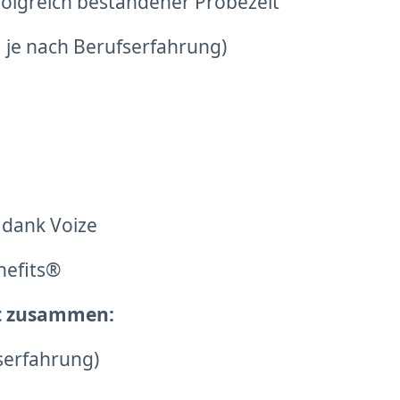
olgreich bestandener Probezeit
t, je nach Berufserfahrung)
 dank Voize
nefits®
gt zusammen:
serfahrung)