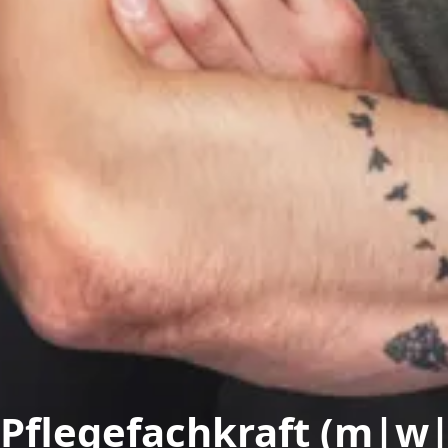
Pflegefachkraft (m|w|d)