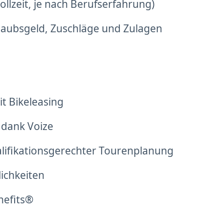
llzeit, je nach Berufserfahrung)
laubsgeld, Zuschläge und Zulagen
t Bikeleasing
 dank Voize
alifikationsgerechter Tourenplanung
lichkeiten
nefits®