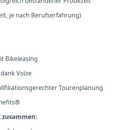
olgreich bestandener Probezeit
eit, je nach Berufserfahrung)
t Bikeleasing
 dank Voize
alifikationsgerechter Tourenplanung
nefits®
gt zusammen: