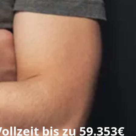
llzeit bis zu 59.353€