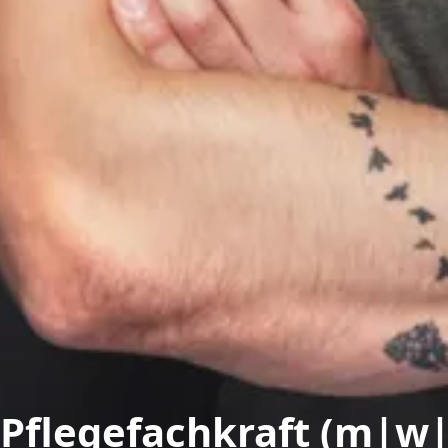
Pflegefachkraft (m|w|d