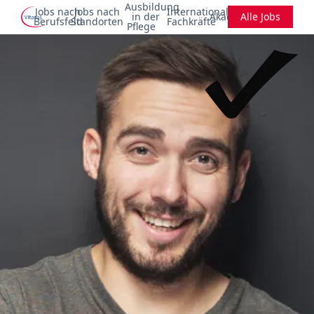
Ausbildung
Jobs nach
Jobs nach
Internationale
in der
Akademie
Alle Jobs
Berufsfeld
Standorten
Fachkräfte
Pflege