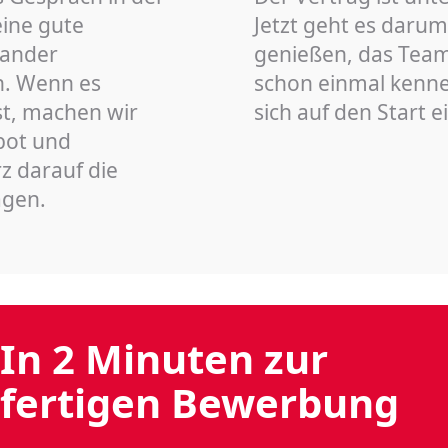
eine gute
Jetzt geht es darum
nander
genießen, das Team 
n. Wenn es
schon einmal kenn
st, machen wir
sich auf den Start 
bot und
z darauf die
agen.
In 2 Minuten zur
fertigen Bewerbung