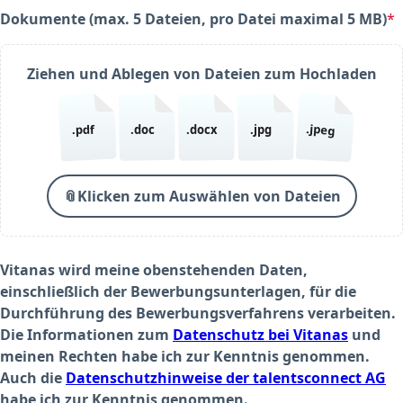
Dokumente (max. 5 Dateien, pro Datei maximal 5 MB)
*
(required)
Ziehen und Ablegen von Dateien zum Hochladen
.jpeg
.pdf
.doc
.docx
.jpg
📎
Klicken zum Auswählen von Dateien
Vitanas wird meine obenstehenden Daten,
einschließlich der Bewerbungsunterlagen, für die
Durchführung des Bewerbungsverfahrens verarbeiten.
Die Informationen zum
Datenschutz bei Vitanas
und
meinen Rechten habe ich zur Kenntnis genommen.
Auch die
Datenschutzhinweise der talentsconnect AG
habe ich zur Kenntnis genommen.