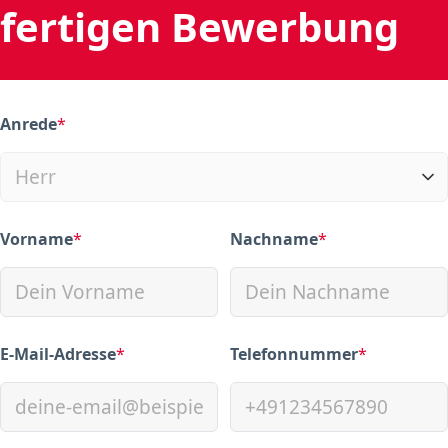
fertigen Bewerbung
Anrede
*
(required)
Vorname
*
Nachname
*
(required)
(required)
E-Mail-Adresse
*
Telefonnummer
*
(required)
(required)