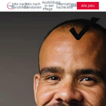
Ausbildung
Jobs nach
Jobs nach
Internationale
in der
Akademie
Alle Jobs
Berufsfeld
Standorten
Fachkräfte
Pflege