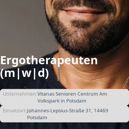
Ergotherapeuten
(m|w|d)
Unternehmen:
Vitanas Senioren Centrum Am
Volkspark in Potsdam
Einsatzort:
Johannes-Lepsius-Straße 31, 14469
Potsdam