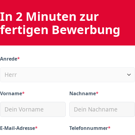
In 2 Minuten zur
fertigen Bewerbung
Anrede
*
(required)
Vorname
*
Nachname
*
(required)
(required)
E-Mail-Adresse
*
Telefonnummer
*
(required)
(required)