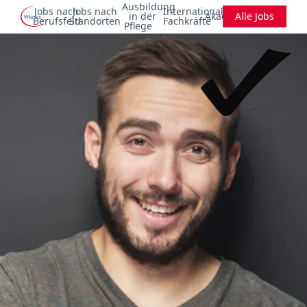
Ausbildung
Jobs nach
Jobs nach
Internationale
in der
Akademie
Alle Jobs
Berufsfeld
Standorten
Fachkräfte
Pflege