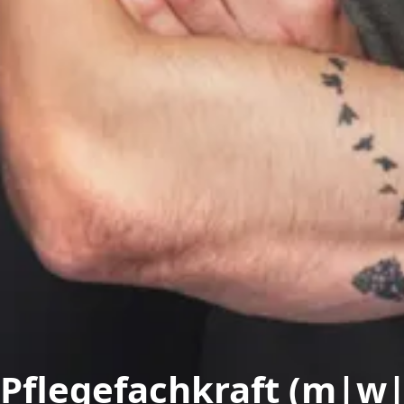
Pflegefachkraft (m|w|d