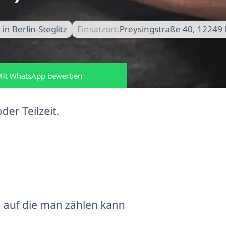
n Berlin-Steglitz
Einsatzort:
Preysingstraße 40, 12249 
it WhatsApp bewerben
der Teilzeit.
 auf die man zählen kann