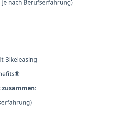
t, je nach Berufserfahrung)
t Bikeleasing
nefits®
gt zusammen:
serfahrung)