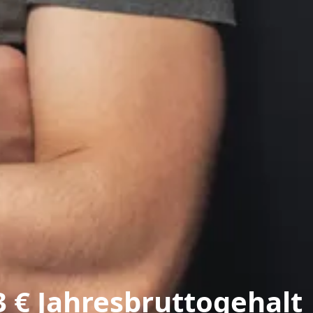
3 € Jahresbruttogehalt