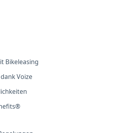
t Bikeleasing
 dank Voize
lichkeiten
nefits®