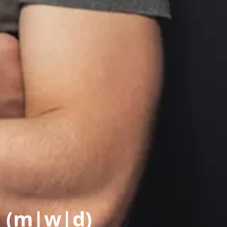
n (m|w|d)