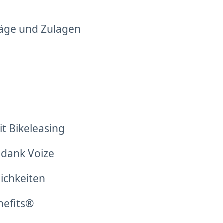
läge und Zulagen
t Bikeleasing
 dank Voize
lichkeiten
nefits®