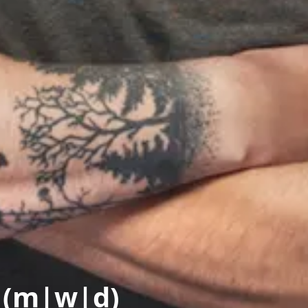
n (m|w|d)