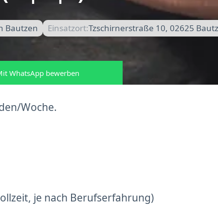
in Bautzen
Einsatzort:
Tzschirnerstraße 10, 02625 Baut
it WhatsApp bewerben
unden/Woche.
llzeit, je nach Berufserfahrung)