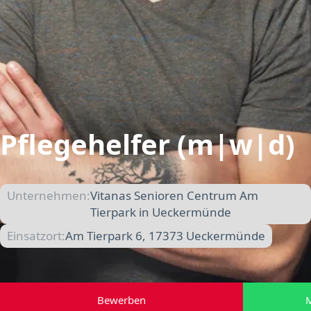
Pflegehelfer (m|w|d)
Unternehmen:
Vitanas Senioren Centrum Am
Tierpark in Ueckermünde
Einsatzort:
Am Tierpark 6, 17373 Ueckermünde
Bewerben
M