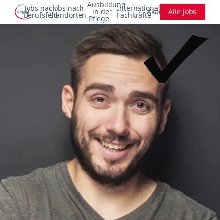
Ausbildung
Jobs nach
Jobs nach
Internationale
in der
Akademie
Alle Jobs
Berufsfeld
Standorten
Fachkräfte
Pflege