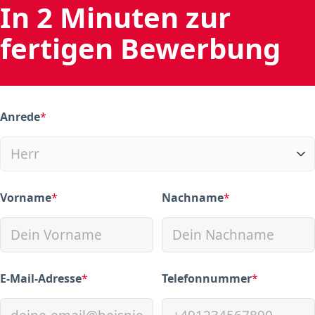
In 2 Minuten zur
fertigen Bewerbung
Anrede
*
(required)
Vorname
*
Nachname
*
(required)
(required)
E-Mail-Adresse
*
Telefonnummer
*
(required)
(required)