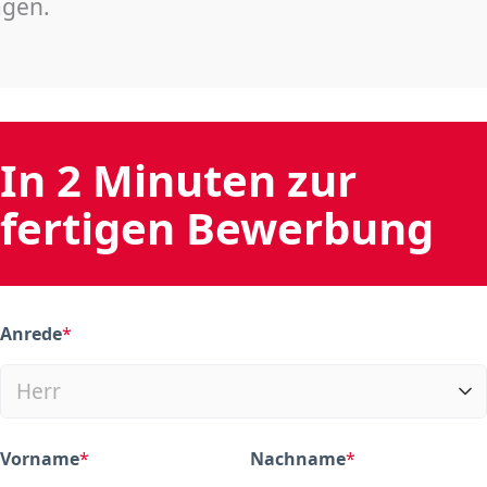
agen.
In 2 Minuten zur
fertigen Bewerbung
Anrede
*
(required)
Vorname
*
Nachname
*
(required)
(required)