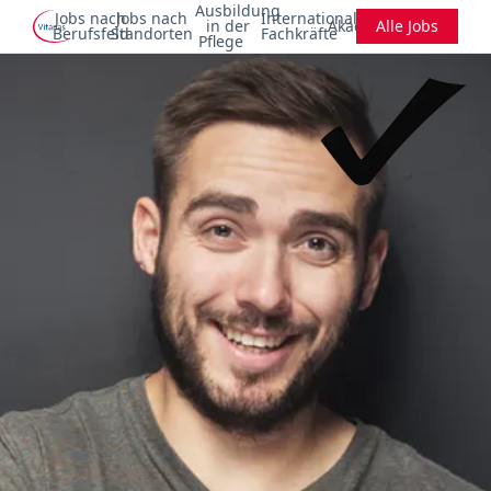
Ausbildung
Jobs nach
Jobs nach
Internationale
in der
Akademie
Alle Jobs
Berufsfeld
Standorten
Fachkräfte
Pflege