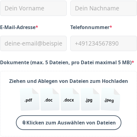
E-Mail-Adresse
*
Telefonnummer
*
(required)
(required)
Dokumente (max. 5 Dateien, pro Datei maximal 5 MB)
*
(required)
Ziehen und Ablegen von Dateien zum Hochladen
.jpeg
.pdf
.doc
.docx
.jpg
📎
Klicken zum Auswählen von Dateien