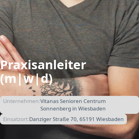
Praxisanleiter
(m|w|d)
Unternehmen:
Vitanas Senioren Centrum
Sonnenberg in Wiesbaden
Einsatzort:
Danziger Straße 70, 65191 Wiesbaden