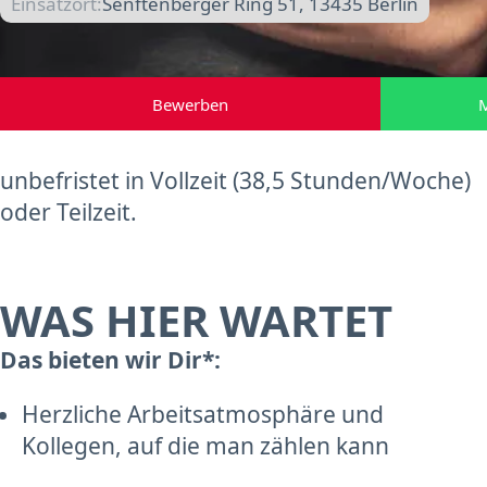
Einsatzort:
Senftenberger Ring 51, 13435 Berlin
Bewerben
M
unbefristet in Vollzeit (38,5 Stunden/Woche)
oder Teilzeit.
WAS HIER WARTET
Das bieten wir Dir*:
Herzliche Arbeitsatmosphäre und
Kollegen, auf die man zählen kann