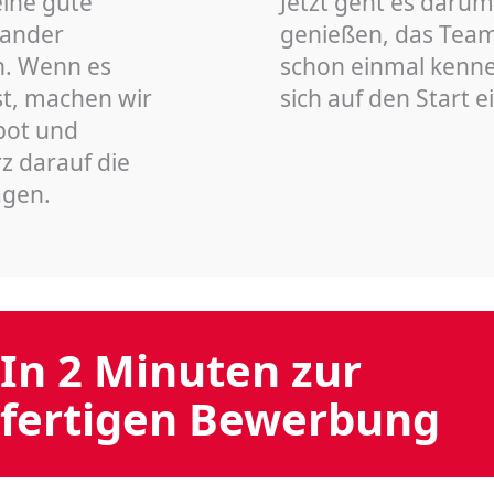
eine gute
Jetzt geht es darum
nander
genießen, das Team 
n. Wenn es
schon einmal kenn
st, machen wir
sich auf den Start 
bot und
z darauf die
agen.
In 2 Minuten zur
fertigen Bewerbung