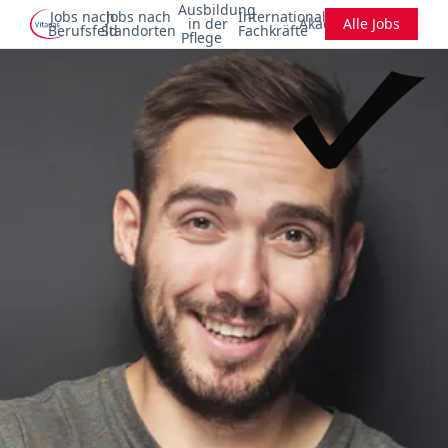
Ausbildung
Jobs nach
Jobs nach
Internationale
in der
Akademie
Alle Jobs
Berufsfeld
Standorten
Fachkräfte
Pflege