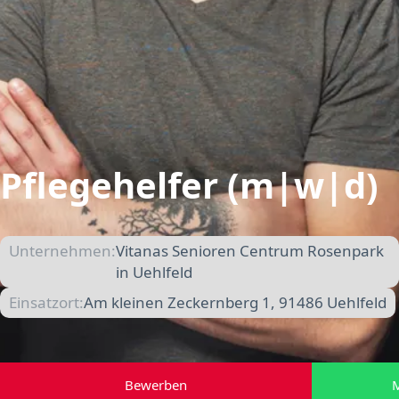
Pflegehelfer (m|w|d)
Unternehmen:
Vitanas Senioren Centrum Rosenpark
in Uehlfeld
Einsatzort:
Am kleinen Zeckernberg 1, 91486 Uehlfeld
Bewerben
M