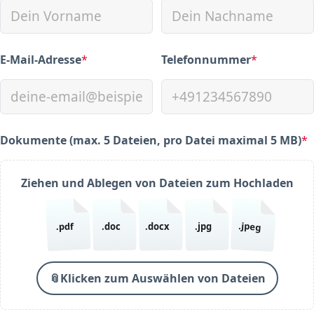
E-Mail-Adresse
*
Telefonnummer
*
(required)
(required)
Dokumente (max. 5 Dateien, pro Datei maximal 5 MB)
*
(required)
Ziehen und Ablegen von Dateien zum Hochladen
.jpeg
.pdf
.doc
.docx
.jpg
📎
Klicken zum Auswählen von Dateien