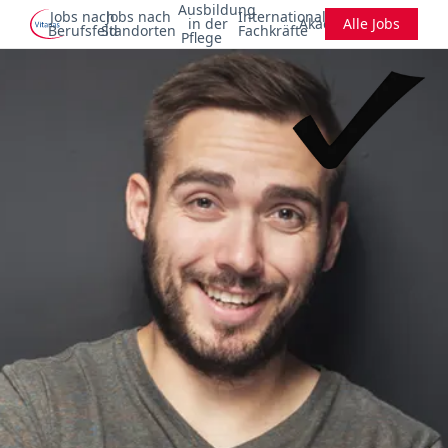
Ausbildung
Jobs nach
Jobs nach
Internationale
in der
Akademie
Alle Jobs
Berufsfeld
Standorten
Fachkräfte
Pflege