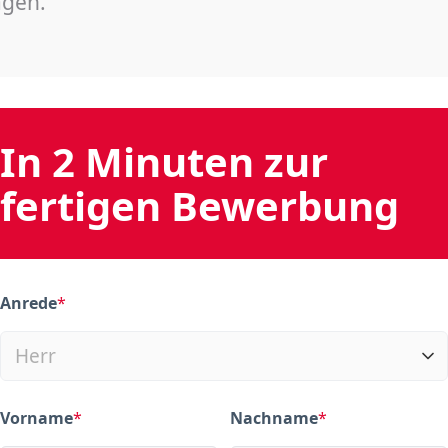
agen.
In 2 Minuten zur
fertigen Bewerbung
Anrede
*
(required)
Vorname
*
Nachname
*
(required)
(required)