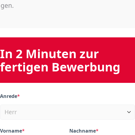
agen.
In 2 Minuten zur
fertigen Bewerbung
Anrede
*
(required)
Vorname
*
Nachname
*
(required)
(required)