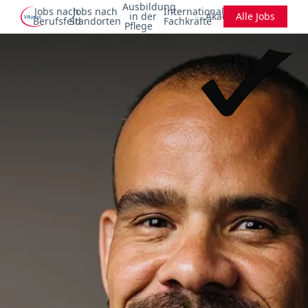
Ausbildung
Jobs nach
Jobs nach
Internationale
in der
Akademie
Alle Jobs
Berufsfeld
Standorten
Fachkräfte
Pflege