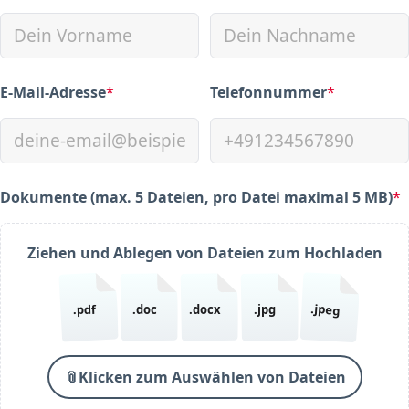
E-Mail-Adresse
*
Telefonnummer
*
(required)
(required)
Dokumente (max. 5 Dateien, pro Datei maximal 5 MB)
*
(required)
Ziehen und Ablegen von Dateien zum Hochladen
.jpeg
.pdf
.doc
.docx
.jpg
📎
Klicken zum Auswählen von Dateien