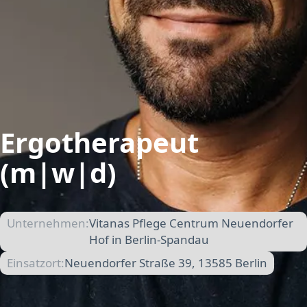
Ergotherapeut
(m|w|d)
Unternehmen:
Vitanas Pflege Centrum Neuendorfer
Hof in Berlin-Spandau
Einsatzort:
Neuendorfer Straße 39, 13585 Berlin