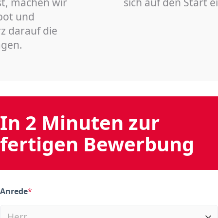
st, machen wir
sich auf den Start 
bot und
z darauf die
agen.
In 2 Minuten zur
fertigen Bewerbung
Anrede
*
(required)