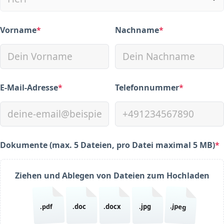
Vorname
*
Nachname
*
(required)
(required)
E-Mail-Adresse
*
Telefonnummer
*
(required)
(required)
Dokumente (max. 5 Dateien, pro Datei maximal 5 MB)
*
(required)
Ziehen und Ablegen von Dateien zum Hochladen
.jpeg
.pdf
.doc
.docx
.jpg