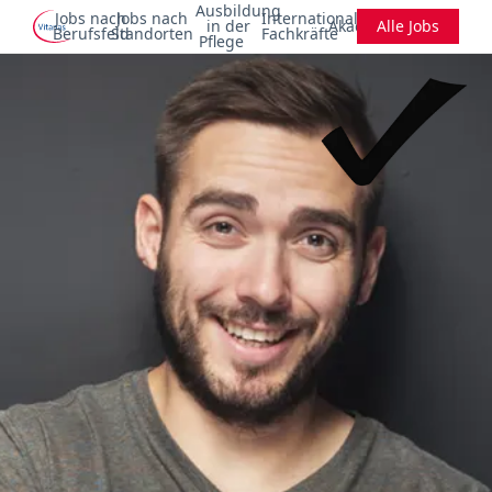
Ausbildung
Jobs nach
Jobs nach
Internationale
in der
Akademie
Alle Jobs
Berufsfeld
Standorten
Fachkräfte
Pflege