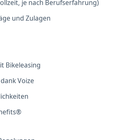
llzeit, je nach Berufserfahrung)
läge und Zulagen
t Bikeleasing
 dank Voize
lichkeiten
nefits®