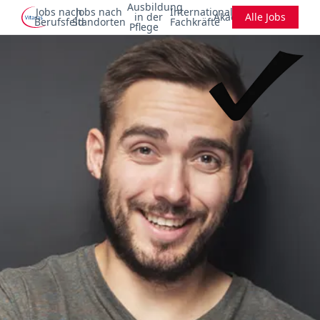
Ausbildung
Jobs nach
Jobs nach
Internationale
in der
Akademie
Alle Jobs
Berufsfeld
Standorten
Fachkräfte
Pflege