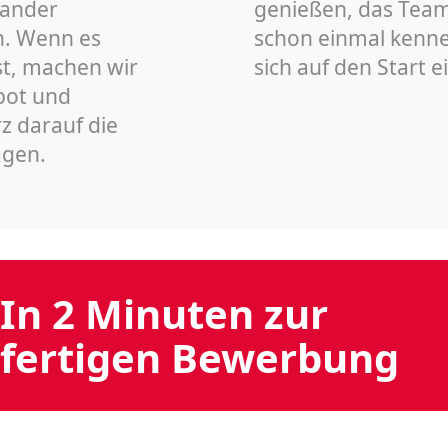
nander
genießen, das Team 
n. Wenn es
schon einmal kenn
st, machen wir
sich auf den Start 
bot und
z darauf die
agen.
In 2 Minuten zur
fertigen Bewerbung