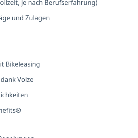
llzeit, je nach Berufserfahrung)
läge und Zulagen
t Bikeleasing
 dank Voize
lichkeiten
nefits®