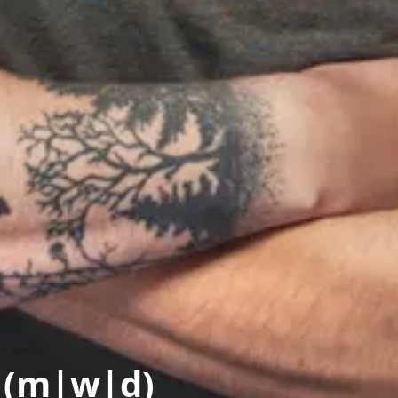
n (m|w|d)