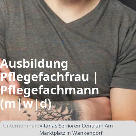
Ausbildung
Pflegefachfrau |
Pflegefachmann
(m|w|d)
Unternehmen:
Vitanas Senioren Centrum Am
Marktplatz in Wankendorf