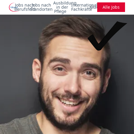
Ausbildung
Jobs nach
Jobs nach
Internationale
in der
Akademie
Alle Jobs
Berufsfeld
Standorten
Fachkräfte
Pflege