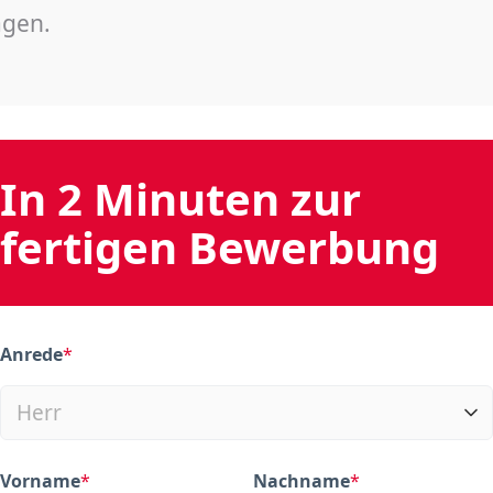
agen.
In 2 Minuten zur
fertigen Bewerbung
Anrede
*
(required)
Vorname
*
Nachname
*
(required)
(required)