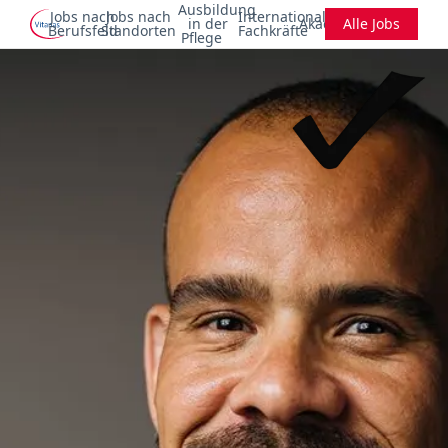
Ausbildung
Jobs nach
Jobs nach
Internationale
in der
Akademie
Alle Jobs
Berufsfeld
Standorten
Fachkräfte
Pflege