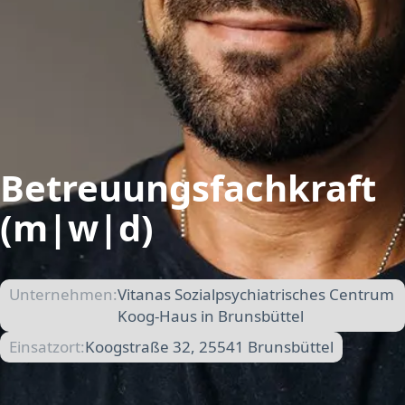
Betreuungsfachkraft
(m|w|d)
Unternehmen:
Vitanas Sozialpsychiatrisches Centrum
Koog-Haus in Brunsbüttel
Einsatzort:
Koogstraße 32, 25541 Brunsbüttel