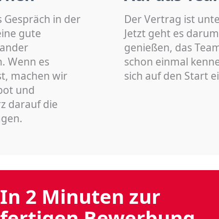
s Gespräch in der
Der Vertrag ist unt
eine gute
Jetzt geht es darum
nander
genießen, das Team 
n. Wenn es
schon einmal kenn
st, machen wir
sich auf den Start 
bot und
z darauf die
agen.
In 2 Minuten zur
fertigen Bewerbung