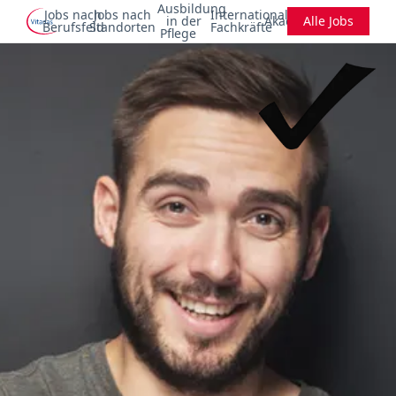
Ausbildung
Jobs nach
Jobs nach
Internationale
in der
Akademie
Alle Jobs
Berufsfeld
Standorten
Fachkräfte
Pflege