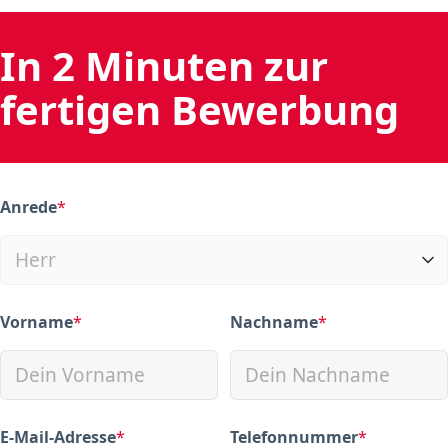
In 2 Minuten zur
fertigen Bewerbung
Anrede
*
(required)
Vorname
*
Nachname
*
(required)
(required)
E-Mail-Adresse
*
Telefonnummer
*
(required)
(required)