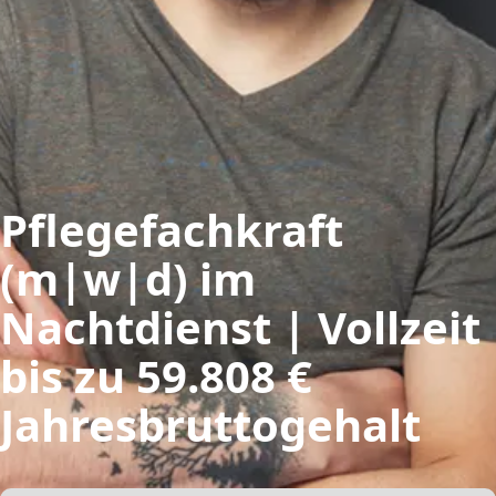
Pflegefachkraft
(m|w|d) im
Nachtdienst | Vollzeit
bis zu 59.808 €
Jahresbruttogehalt