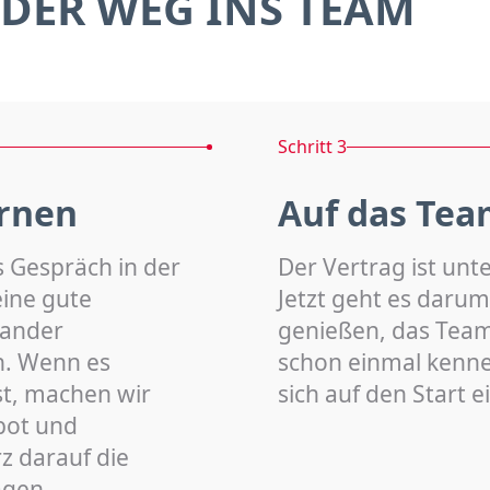
DER WEG INS TEAM
Schritt 3
rnen
Auf das Tea
s Gespräch in der
Der Vertrag ist unt
eine gute
Jetzt geht es darum
nander
genießen, das Team 
n. Wenn es
schon einmal kenn
st, machen wir
sich auf den Start 
bot und
z darauf die
agen.