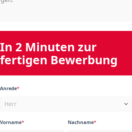
In 2 Minuten zur
fertigen Bewerbung
Anrede
*
(required)
Vorname
*
Nachname
*
(required)
(required)