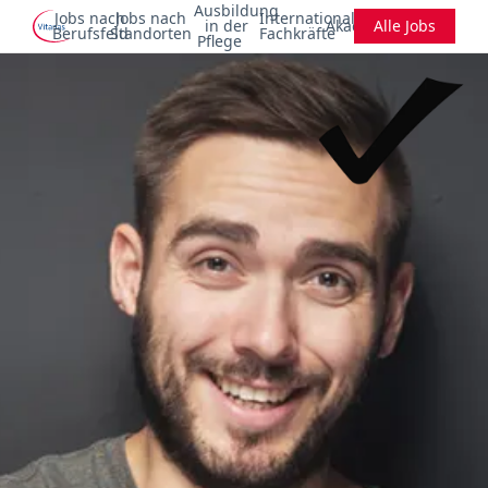
Ausbildung
Jobs nach
Jobs nach
Internationale
in der
Akademie
Alle Jobs
Berufsfeld
Standorten
Fachkräfte
Pflege