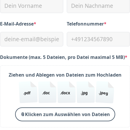
E-Mail-Adresse
*
Telefonnummer
*
(required)
(required)
Dokumente (max. 5 Dateien, pro Datei maximal 5 MB)
*
(required)
Ziehen und Ablegen von Dateien zum Hochladen
.jpeg
.pdf
.doc
.docx
.jpg
📎
Klicken zum Auswählen von Dateien