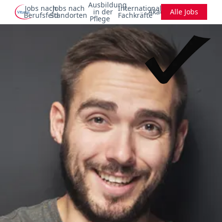
Ausbildung
Jobs nach
Jobs nach
Internationale
in der
Akademie
Alle Jobs
Berufsfeld
Standorten
Fachkräfte
Pflege