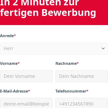
In 2 Minuten zur
fertigen Bewerbung
Anrede
*
(required)
Vorname
*
Nachname
*
(required)
(required)
E-Mail-Adresse
*
Telefonnummer
*
(required)
(required)