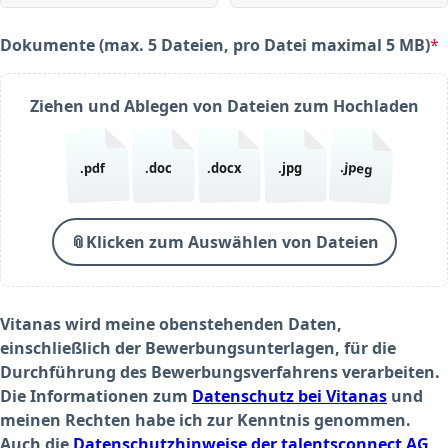
Dokumente (max. 5 Dateien, pro Datei maximal 5 MB)
*
(required)
Ziehen und Ablegen von Dateien zum Hochladen
.jpeg
.pdf
.doc
.docx
.jpg
📎
Klicken zum Auswählen von Dateien
Vitanas wird meine obenstehenden Daten,
einschließlich der Bewerbungsunterlagen, für die
Durchführung des Bewerbungsverfahrens verarbeiten.
Die Informationen zum
Datenschutz bei Vitanas
und
meinen Rechten habe ich zur Kenntnis genommen.
Auch die
Datenschutzhinweise der talentsconnect AG