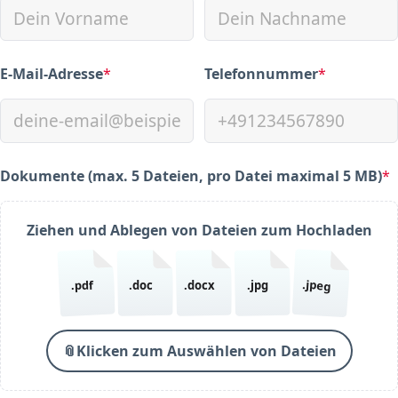
E-Mail-Adresse
*
Telefonnummer
*
(required)
(required)
Dokumente (max. 5 Dateien, pro Datei maximal 5 MB)
*
(required)
Ziehen und Ablegen von Dateien zum Hochladen
.jpeg
.pdf
.doc
.docx
.jpg
📎
Klicken zum Auswählen von Dateien