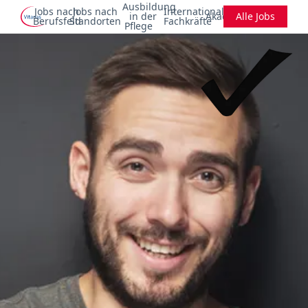
Ausbildung
Jobs nach
Jobs nach
Internationale
in der
Akademie
Alle Jobs
Berufsfeld
Standorten
Fachkräfte
Pflege