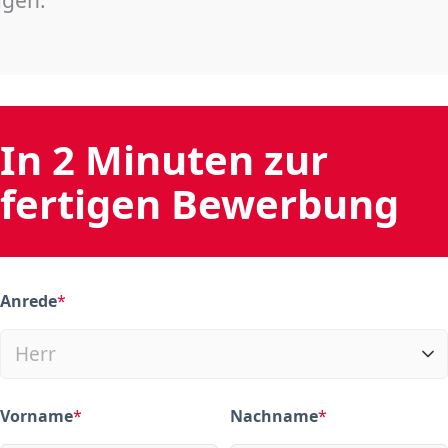
In 2 Minuten zur
fertigen Bewerbung
Anrede
*
(required)
Vorname
*
Nachname
*
(required)
(required)