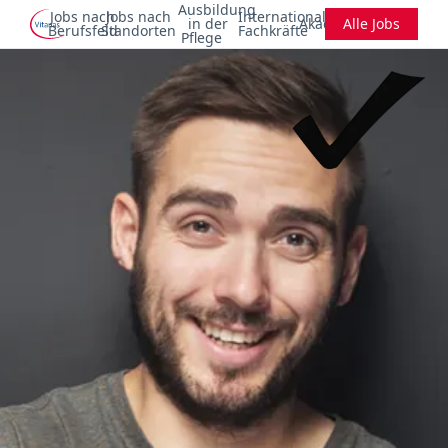
Ausbildung
Jobs nach
Jobs nach
Internationale
in der
Akademie
Alle Jobs
Berufsfeld
Standorten
Fachkräfte
Pflege