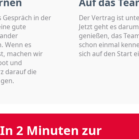
rnen
Auf das Tea
s Gespräch in der
Der Vertrag ist unt
eine gute
Jetzt geht es darum
nander
genießen, das Team 
n. Wenn es
schon einmal kenn
st, machen wir
sich auf den Start 
bot und
z darauf die
agen.
In 2 Minuten zur