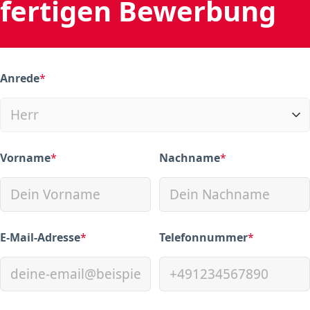
fertigen Bewerbung
Anrede
*
(required)
Vorname
*
Nachname
*
(required)
(required)
E-Mail-Adresse
*
Telefonnummer
*
(required)
(required)