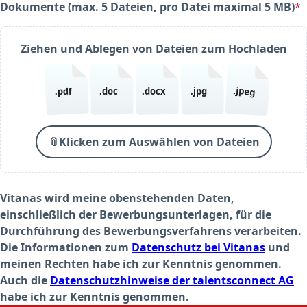
Dokumente (max. 5 Dateien, pro Datei maximal 5 MB)
*
(required)
Ziehen und Ablegen von Dateien zum Hochladen
.jpeg
.pdf
.doc
.docx
.jpg
📎
Klicken zum Auswählen von Dateien
Vitanas wird meine obenstehenden Daten,
einschließlich der Bewerbungsunterlagen, für die
Durchführung des Bewerbungsverfahrens verarbeiten.
Die Informationen zum
Datenschutz bei Vitanas
und
meinen Rechten habe ich zur Kenntnis genommen.
Auch die
Datenschutzhinweise der talentsconnect AG
habe ich zur Kenntnis genommen.