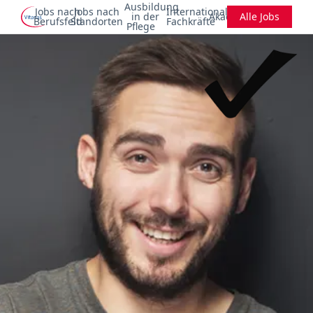
Ausbildung
Jobs nach
Jobs nach
Internationale
in der
Akademie
Alle Jobs
Berufsfeld
Standorten
Fachkräfte
Pflege