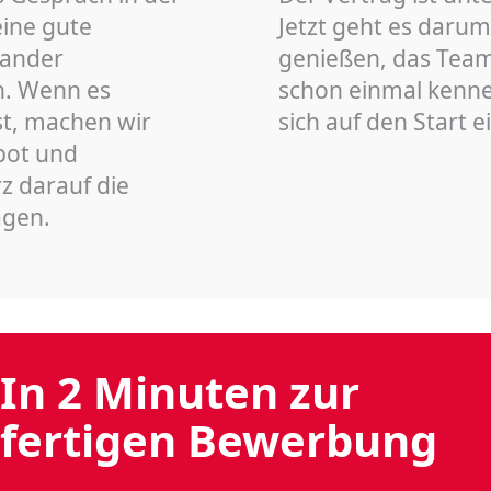
eine gute
Jetzt geht es darum
nander
genießen, das Team 
n. Wenn es
schon einmal kenn
st, machen wir
sich auf den Start 
bot und
z darauf die
agen.
In 2 Minuten zur
fertigen Bewerbung