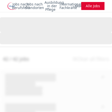
Ausbildung
Jobs nach
Jobs nach
Internationale
in der
Akademie
Alle Jobs
Berufsfeld
Standorten
Fachkräfte
Pflege
42 / 42 jobs
Clear all filters