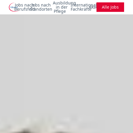
Ausbildung
Jobs nach
Jobs nach
Internationale
in der
Akademie
Alle Jobs
Berufsfeld
Standorten
Fachkräfte
Pflege