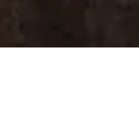
Starte Deine Karriere
in der Pflege und
Betreuung bei uns
In unserem herrlich ruhig, in familiärer
Umgebung gelegenen Haus sorgen wir
tagtäglich dafür, dass sich pflege- und