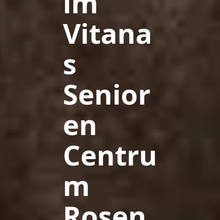
im
Vitana
s
Senior
en
Centru
m
Rosen